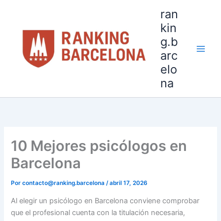
Ir
ran
al
kin
contenido
g.b
arc
elo
na
10 Mejores psicólogos en
Barcelona
Por
contacto@ranking.barcelona
/
abril 17, 2026
Al elegir un psicólogo en Barcelona conviene comprobar
que el profesional cuenta con la titulación necesaria,