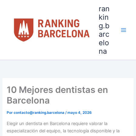
Ir
ran
al
kin
contenido
g.b
arc
elo
na
10 Mejores dentistas en
Barcelona
Por
contacto@ranking.barcelona
/
mayo 4, 2026
Elegir un dentista en Barcelona requiere valorar la
especialización del equipo, la tecnología disponible y la