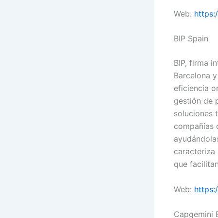
Web:
https:
BIP Spain
BIP, firma i
Barcelona y 
eficiencia 
gestión de 
soluciones 
compañías d
ayudándolas
caracteriza 
que facilita
Web:
https:
Capgemini 