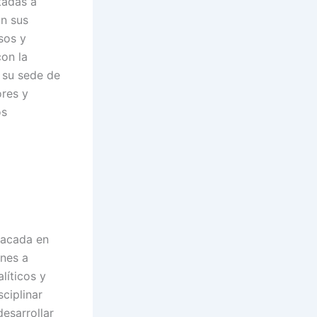
tadas a
on sus
sos y
on la
n su sede de
ores y
os
tacada en
ones a
líticos y
ciplinar
esarrollar