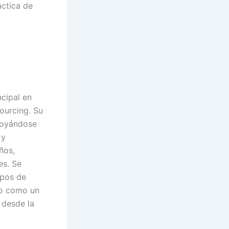
áctica de
cipal en
sourcing. Su
apoyándose
 y
ños,
es. Se
ipos de
do como un
 desde la