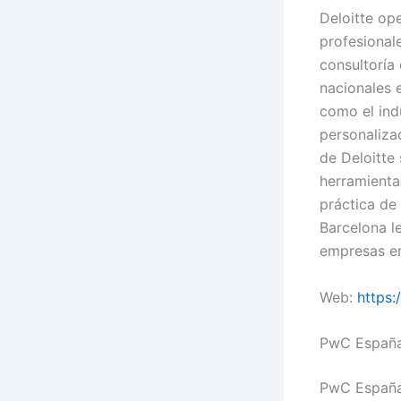
Deloitte op
profesional
consultoría 
nacionales 
como el indu
personaliza
de Deloitte
herramienta
práctica de
Barcelona l
empresas en
Web:
https:
PwC Españ
PwC España 