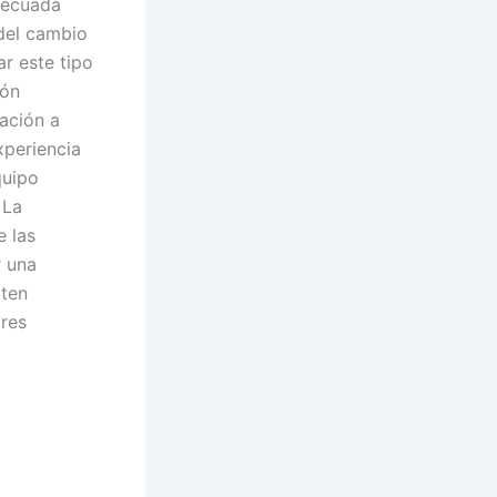
decuada
 del cambio
ar este tipo
ión
ación a
xperiencia
quipo
 La
e las
r una
iten
ores