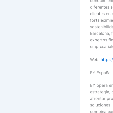
conocimient
diferentes 
clientes en
fortalecimi
sostenibilid
Barcelona, f
expertos fi
empresarial
Web:
https
EY España
EY opera en
estrategia,
afrontar pr
soluciones 
combina exp