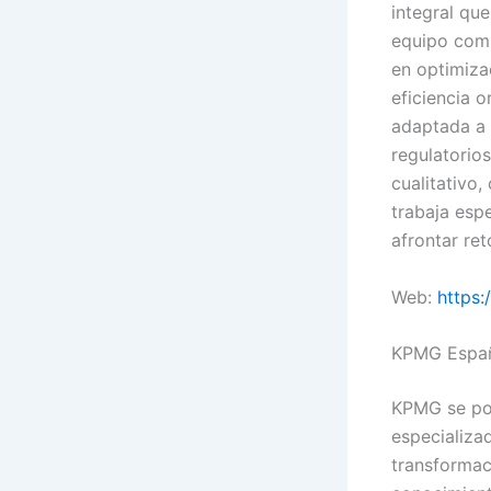
integral que
equipo comb
en optimiza
eficiencia o
adaptada a 
regulatorios
cualitativo
trabaja esp
afrontar ret
Web:
https
KPMG Espa
KPMG se pos
especializa
transformac