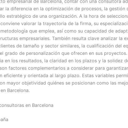
xto empresarial de Barcelona, contar con una consultora a
r la diferencia en la optimización de procesos, la gestión
llo estratégico de una organización. A la hora de seleccion
 conviene valorar la trayectoria de la firma, su especializac
la metodología que emplea, así como su capacidad de adapt
tructuras empresariales. También resulta clave analizar la e
lientes de tamaño y sector similares, la cualificación del e
 el grado de personalización que ofrecen en sus proyectos.
a en los resultados, la claridad en los plazos y la solidez d
 son factores complementarios a considerar para garantiza
 eficiente y orientada al largo plazo. Estas variables perm
 con mayor objetividad quiénes se posicionan como las mej
 en Barcelona.
consultoras en Barcelona
paña