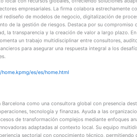
o local con recursos globales, ofreciendo soluciones adap
sectores empresariales. La firma colabora estrechamente c
 el rediseño de modelos de negocio, digitalización de proce
ento de la gestión de riesgos. Destaca por su compromiso c
ad, la transparencia y la creación de valor a largo plazo. E
omenta un trabajo multidisciplinar entre consultores, audit
nancieros para asegurar una respuesta integral a los desafí
es.
://home.kpmg/es/es/home.html
 Barcelona como una consultora global con presencia des
 operaciones, tecnología y finanzas. Ayuda a las organizaci
ocesos de transformación complejos mediante enfoques ana
innovadoras adaptadas al contexto local. Su equipo multidis
eriencia sectorial con conocimiento técnico, permitiendo d