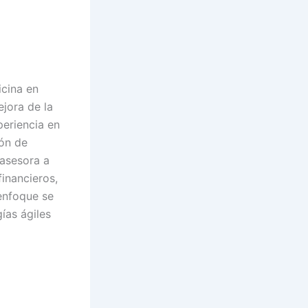
icina en
ejora de la
periencia en
ón de
 asesora a
inancieros,
enfoque se
ías ágiles