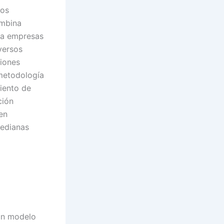
ios
ombina
a a empresas
versos
ciones
 metodología
miento de
ción
en
medianas
 un modelo