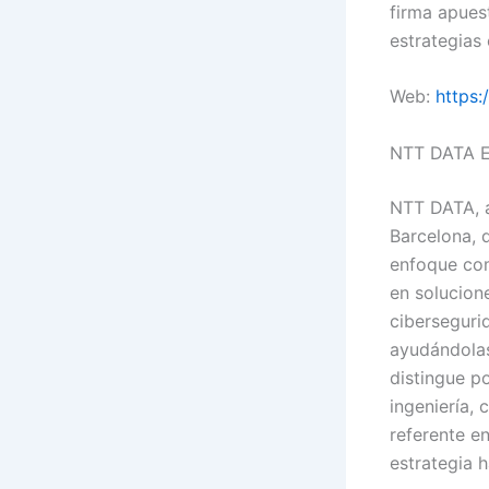
firma apues
estrategias 
Web:
https
NTT DATA 
NTT DATA, a
Barcelona, 
enfoque com
en solucione
ciberseguri
ayudándolas
distingue po
ingeniería,
referente e
estrategia h