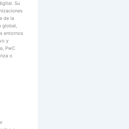
igital. Su
nizaciones
a de la
 global,
os entornos
ivo y
na, PwC
anza o
ar