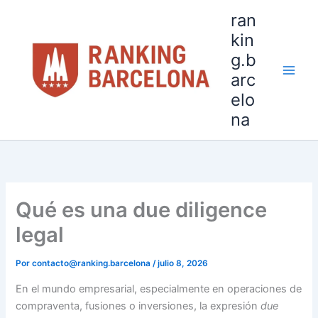
Ir
ran
al
kin
contenido
g.b
arc
elo
na
Qué es una due diligence
legal
Por
contacto@ranking.barcelona
/
julio 8, 2026
En el mundo empresarial, especialmente en operaciones de
compraventa, fusiones o inversiones, la expresión
due